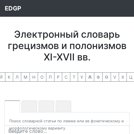
EDGP
Электронный словарь
грецизмов и полонизмов
XI-XVII вв.
Й
К
Л
М
Н
О
П
Р
С
Т
У
Ѫ
Ф
Ѳ
Ѵ
Х
Ц
Поиск словарной статьи по лемме или ее фонетическому и
морфологическому варианту.